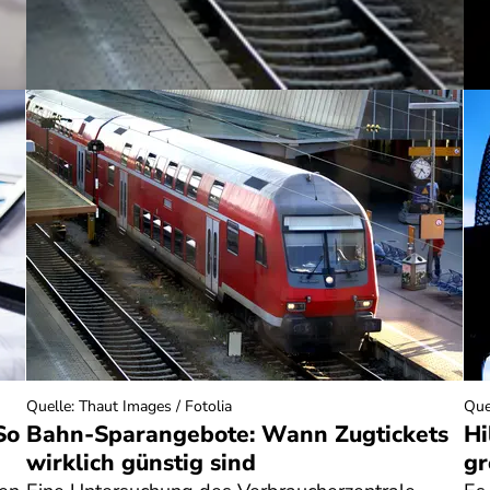
Quelle
:
Thaut Images / Fotolia
Que
So
Bahn-Sparangebote: Wann Zugtickets
Hi
wirklich günstig sind
gr