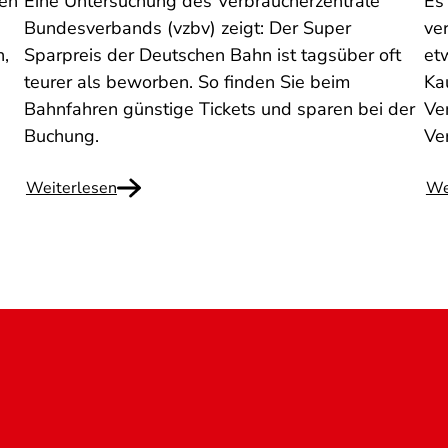
nen
Eine Untersuchung des Verbraucherzentrale
Es
Bundesverbands (vzbv) zeigt: Der Super
ve
n,
Sparpreis der Deutschen Bahn ist tagsüber oft
et
teurer als beworben. So finden Sie beim
Ka
Bahnfahren günstige Tickets und sparen bei der
Ven
Buchung.
Ve
Weiterlesen
We