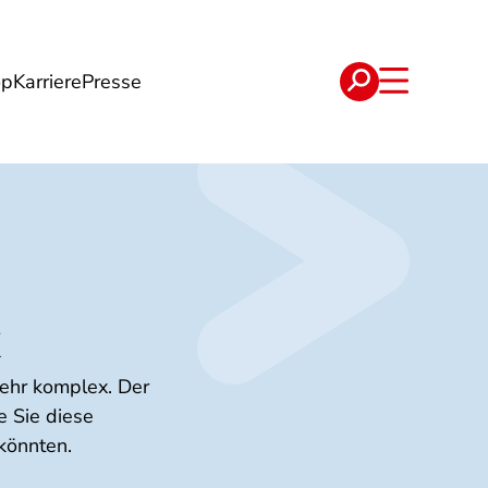
op
Karriere
Presse
e
Verträge
sehr komplex. Der
e Sie diese
könnten.