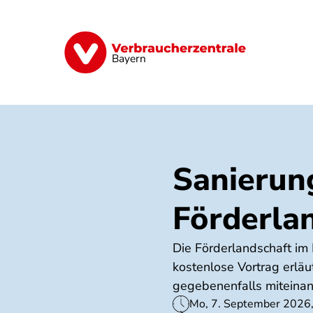
Direkt
zum
Inhalt
Finanzen
Digitales
Lebensmittel
Bayern
Sanierun
Förderla
Die Förderlandschaft im 
kostenlose Vortrag erläu
gegebenenfalls miteinan
Mo, 7. September 2026,