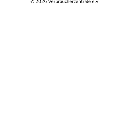
© 2026
Verbraucherzentrale e.V.
@
@