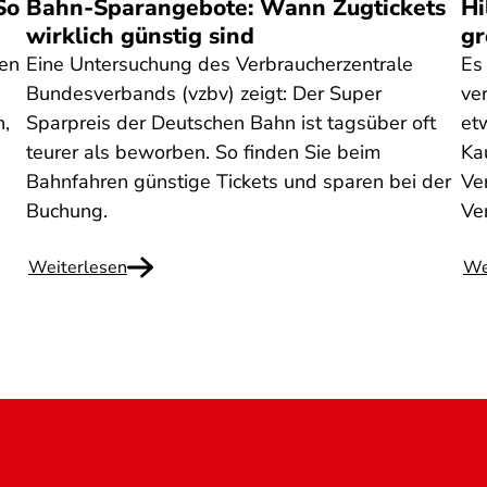
So
Bahn-Sparangebote: Wann Zugtickets
Hi
wirklich günstig sind
gr
nen
Eine Untersuchung des Verbraucherzentrale
Es
Bundesverbands (vzbv) zeigt: Der Super
ve
n,
Sparpreis der Deutschen Bahn ist tagsüber oft
et
teurer als beworben. So finden Sie beim
Ka
Bahnfahren günstige Tickets und sparen bei der
Ven
Buchung.
Ve
Weiterlesen
We