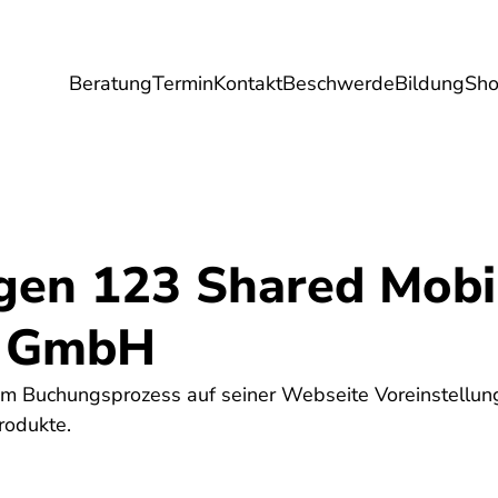
Beratung
Termin
Kontakt
Beschwerde
Bildung
Sh
Umwelt
Gesundheit
Energie
Reis
gen 123 Shared Mobil
 GmbH
m Buchungsprozess auf seiner Webseite Voreinstellun
rodukte.