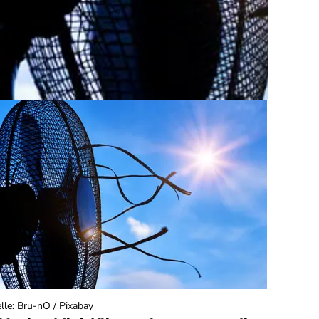
lle
:
Bru-nO / Pixabay