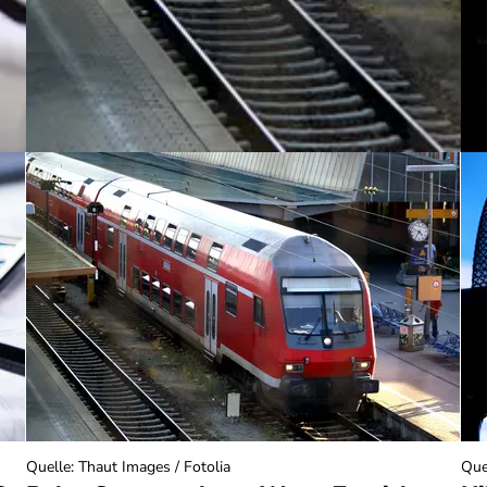
Quelle
:
Thaut Images / Fotolia
Que