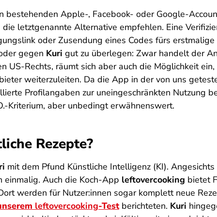
nen bestehenden Apple-, Facebook- oder Google-Accoun
 die letztgenannte Alternative empfehlen. Eine Verifiz
gungslink oder Zusendung eines Codes fürs erstmalige L
r oder gegen
Kuri
gut zu überlegen: Zwar handelt der A
 US-Rechts, räumt sich aber auch die Möglichkeit ein,
ieter weiterzuleiten. Da die App in der von uns getest
lierte Profilangaben zur uneingeschränkten Nutzung ben
.O.-Kriterium, aber unbedingt erwähnenswert.
tliche Rezepte?
ri
mit dem Pfund Künstliche Intelligenz (KI). Angesicht
ch einmalig. Auch die Koch-App
leftovercooking
bietet 
Dort werden für Nutzer:innen sogar komplett neue Reze
 unserem
leftovercooking
-Test
berichteten.
Kuri
hingege