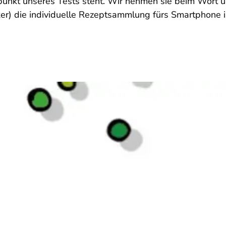
lpunkt unseres Tests steht. Wir nehmen sie beim Wort u
ker) die individuelle Rezeptsammlung fürs Smartphone i