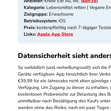
Anbieter:
Know Eat All, Inc. (
kuri.co
)
Kategorie:
Lebensmittel retten | Vegane E
Zielgruppe:
Erwachsene
Betriebssystem:
iOS
Preis:
kostenpflichtig nach 7-tägiger Testze
Links:
Apple App Store
Datensicherheit sieht ander
So vorbildlich (und verheißungsvoll!) sich die
Geräte verfügbare App hinsichtlich ihrer Verbr
€39,99 für ein Jahresabo nicht eben günstige 
Verfügung. Um Zugang zu dieser zu erhalten,
kostenlosen Probewoche zur Belastung des Ban
unmittelbar nach Bestätigung des Kaufs unt
werden ohne das Risiko, nach ein paar Tagen in