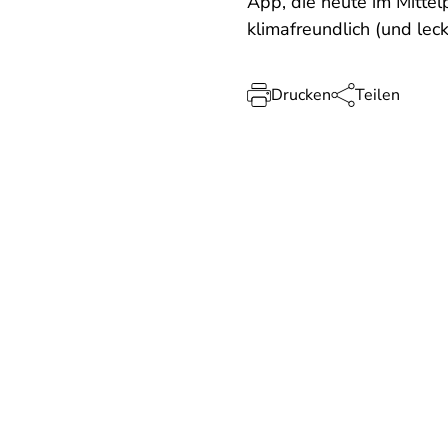
App, die heute im Mitte
klimafreundlich (und lec
Drucken
Teilen