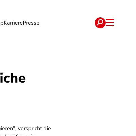
op
Karriere
Presse
e
Verträge
iche
eren", verspricht die