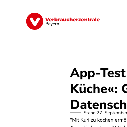
Direkt
zum
Inhalt
Finanzen
Digitales
Lebensmittel
Bayern
App-Test 
Küche«:
Datensch
Stand:
27. Septembe
"Mit Kuri zu kochen ermö