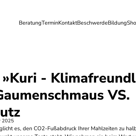
Beratung
Termin
Kontakt
Beschwerde
Bildung
Sh
Umwelt
Gesundheit
Energie
Reis
»Kuri - Klimafreundl
 Gaumenschmaus VS.
utz
r 2025
glicht es, den CO2-Fußabdruck Ihrer Mahlzeiten zu halbi