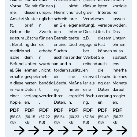
Vorna
Sie mit
für den
).
nicht
ränkun
igten
korrigie
me,
diesem
ursprü
Hiermit
nur auf
g der
Interes
ren
Anschri
Muster
ngliche
schreib
ihrer
Verarbe
ses
lassen
ft,
brief
n
en Sie
eigenen
itung).
verarbe
wollen.
Geburt
die
Zweck,
den
Interne
Dies ist
itet. In
Das
sdatum
Löschu
für den
Betreib
tseite
z.B.
diesem
Untern
, Beruf,
ng der
sie
er einer
löschen
gegenü
Fall
ehmen
medizin
bei
erhobe
Suchm
,
ber
können
muss
ische
dem
n
aschine
sonder
Werbet
Sie
spätest
Befund
Untern
wurden
an und
n
reibend
auch
ens
e). Sie
ehmen
, nicht
fordern
zusätzli
en
die
innerha
erhalte
gespeic
mehr
die
che
sinnvol
Löschu
lb eines
n diese
herten
benötig
Löschu
Maßna
ler als
ng der
Monats
in Form
Daten
t
ng
hmen
eine
Daten
darauf
einer
verlang
werden
Ihrer
ergreife
Löschu
verlang
reagier
Kopie.
en.
.
Daten.
n.
ng.
en.
en.
PDF
PDF
PDF
PDF
PDF
PDF
PDF
PDF
(58.08
(56.15
(67.22
(58.54
(60.23
(57.84
(59.49
(56.72
KB)
KB)
KB)
KB)
KB)
KB)
KB)
KB)