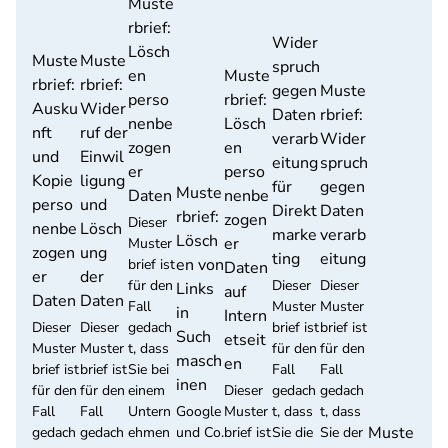
Muste
rbrief:
Wider
Lösch
Muste
Muste
spruch
en
Muste
rbrief:
rbrief:
gegen
Muste
perso
rbrief:
Ausku
Wider
Daten
rbrief:
nenbe
Lösch
nft
ruf der
verarb
Wider
zogen
en
und
Einwil
eitung
spruch
er
perso
Kopie
ligung
für
gegen
Muste
Daten
nenbe
perso
und
Direkt
Daten
rbrief:
zogen
Dieser
nenbe
Lösch
marke
verarb
Lösch
er
Muster
zogen
ung
ting
eitung
en von
brief ist
Daten
er
der
für den
Dieser
Dieser
Links
auf
Daten
Daten
Fall
Muster
Muster
in
Intern
Dieser
Dieser
gedach
brief ist
brief ist
Such
etseit
Muster
Muster
t, dass
für den
für den
masch
en
brief ist
brief ist
Sie bei
Fall
Fall
inen
für den
für den
einem
Dieser
gedach
gedach
Fall
Fall
Untern
Google
Muster
t, dass
t, dass
Muste
gedach
gedach
ehmen
und Co.
brief ist
Sie die
Sie der