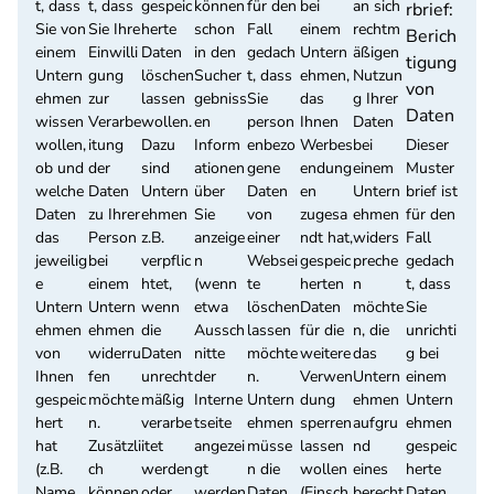
t, dass
t, dass
gespeic
können
für den
bei
an sich
rbrief:
Sie von
Sie Ihre
herte
schon
Fall
einem
rechtm
Berich
einem
Einwilli
Daten
in den
gedach
Untern
äßigen
tigung
Untern
gung
löschen
Sucher
t, dass
ehmen,
Nutzun
von
ehmen
zur
lassen
gebniss
Sie
das
g Ihrer
Daten
wissen
Verarbe
wollen.
en
person
Ihnen
Daten
wollen,
itung
Dazu
Inform
enbezo
Werbes
bei
Dieser
ob und
der
sind
ationen
gene
endung
einem
Muster
welche
Daten
Untern
über
Daten
en
Untern
brief ist
Daten
zu Ihrer
ehmen
Sie
von
zugesa
ehmen
für den
das
Person
z.B.
anzeige
einer
ndt hat,
widers
Fall
jeweilig
bei
verpflic
n
Websei
gespeic
preche
gedach
e
einem
htet,
(wenn
te
herten
n
t, dass
Untern
Untern
wenn
etwa
löschen
Daten
möchte
Sie
ehmen
ehmen
die
Aussch
lassen
für die
n, die
unrichti
von
widerru
Daten
nitte
möchte
weitere
das
g bei
Ihnen
fen
unrecht
der
n.
Verwen
Untern
einem
gespeic
möchte
mäßig
Interne
Untern
dung
ehmen
Untern
hert
n.
verarbe
tseite
ehmen
sperren
aufgru
ehmen
hat
Zusätzli
itet
angezei
müsse
lassen
nd
gespeic
(z.B.
ch
werden
gt
n die
wollen
eines
herte
Name,
können
oder
werden
Daten
(Einsch
berecht
Daten