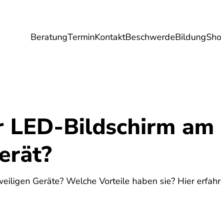
Beratung
Termin
Kontakt
Beschwerde
Bildung
Sh
Umwelt
Gesundheit
Energie
Reis
 LED-Bildschirm am
erät?
weiligen Geräte? Welche Vorteile haben sie? Hier erfa