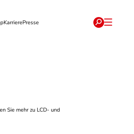
op
Karriere
Presse
e
Verträge
hren Sie mehr zu LCD- und