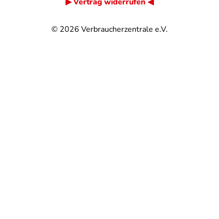
▶ Vertrag widerrufen ◀
© 2026
Verbraucherzentrale e.V.
@
@