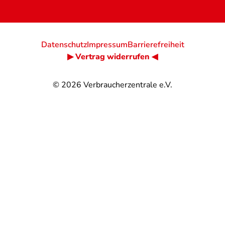
Datenschutz
Impressum
Barrierefreiheit
▶ Vertrag widerrufen ◀
© 2026
Verbraucherzentrale e.V.
@
@