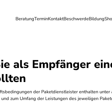
Beratung
Termin
Kontakt
Beschwerde
Bildung
Sh
Umwelt
Gesundheit
Energie
Reis
ie als Empfänger ein
llten
tsbedingungen der Paketdienstleister enthalten unte
und zum Umfang der Leistungen des jeweiligen Paketdi