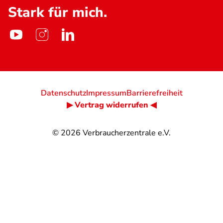
Stark für mich.
Datenschutz
Impressum
Barrierefreiheit
▶ Vertrag widerrufen ◀
© 2026
Verbraucherzentrale e.V.
@
@