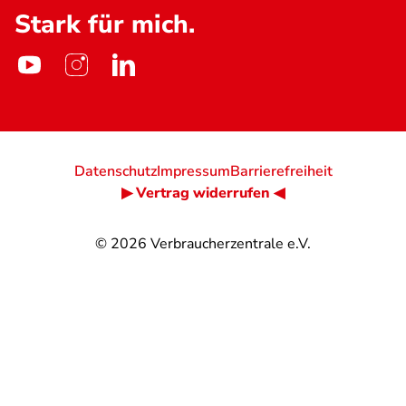
Stark für mich.
Datenschutz
Impressum
Barrierefreiheit
▶ Vertrag widerrufen ◀
© 2026
Verbraucherzentrale e.V.
@
@