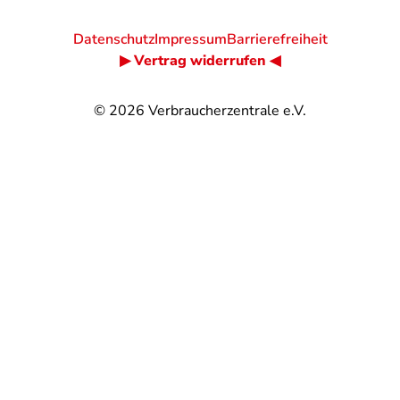
Datenschutz
Impressum
Barrierefreiheit
▶ Vertrag widerrufen ◀
© 2026
Verbraucherzentrale e.V.
@
@