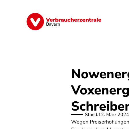
Direkt
zum
Inhalt
Finanzen
Digitales
Lebensmittel
Bayern
Nowenerg
Voxenerg
Schreibe
Stand:
12. März 2024
Wegen Preiserhöhungen b