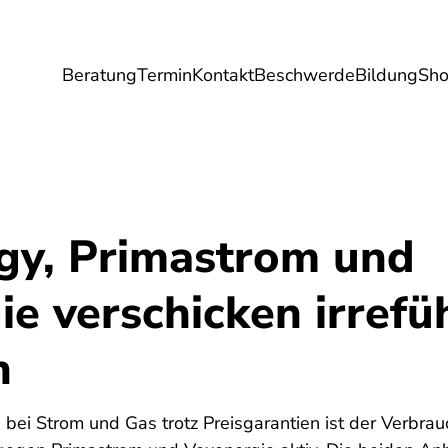
Beratung
Termin
Kontakt
Beschwerde
Bildung
Sh
Umwelt
Gesundheit
Energie
Reis
y, Primastrom und
ie verschicken irref
n
ei Strom und Gas trotz Preisgarantien ist der Verbrau