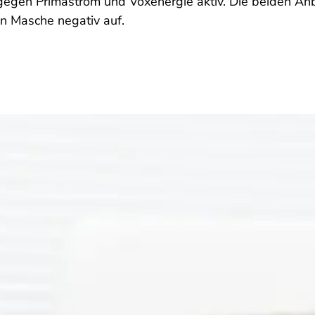
gegen Primastrom und Voxenergie aktiv. Die beiden An
en Masche negativ auf.