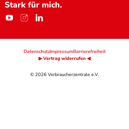
Stark für mich.
Datenschutz
Impressum
Barrierefreiheit
▶ Vertrag widerrufen ◀
© 2026
Verbraucherzentrale e.V.
@
@