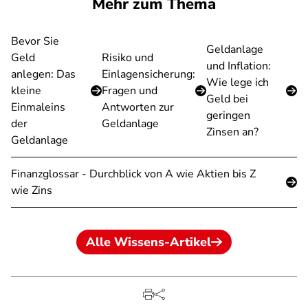
Mehr zum Thema
Bevor Sie
Geldanlage
Geld
Risiko und
und Inflation:
anlegen: Das
Einlagensicherung:
Wie lege ich
kleine
Fragen und
Geld bei
Einmaleins
Antworten zur
geringen
der
Geldanlage
Zinsen an?
Geldanlage
Finanzglossar - Durchblick von A wie Aktien bis Z
wie Zins
Alle Wissens-Artikel