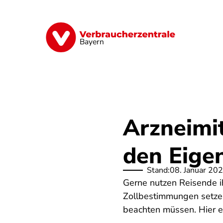
Direkt
zum
Inhalt
Finanzen
Digitales
Lebensmittel
Bayern
Arzneimit
den Eige
Stand:
08. Januar 20
Gerne nutzen Reisende ih
Zollbestimmungen setzen 
beachten müssen. Hier e