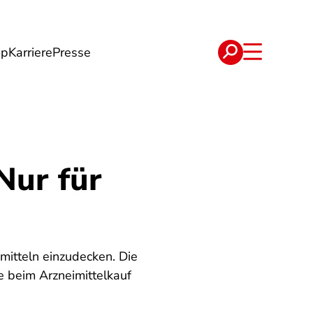
op
Karriere
Presse
e
Verträge
Nur für
mitteln einzudecken. Die
e beim Arzneimittelkauf