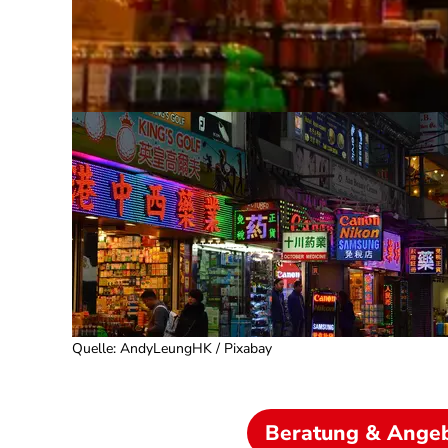
Quelle
:
AndyLeungHK / Pixabay
Beratung & Ange