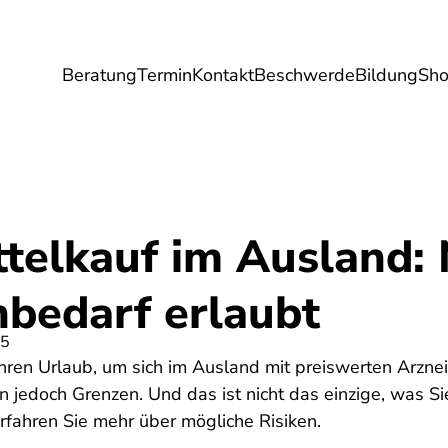
Beratung
Termin
Kontakt
Beschwerde
Bildung
Sh
Umwelt
Gesundheit
Energie
Reis
telkauf im Ausland: 
nbedarf erlaubt
25
ren Urlaub, um sich im Ausland mit preiswerten Arznei
jedoch Grenzen. Und das ist nicht das einzige, was Si
rfahren Sie mehr über mögliche Risiken.