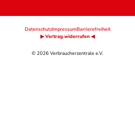
Datenschutz
Impressum
Barrierefreiheit
▶ Vertrag widerrufen ◀
© 2026
Verbraucherzentrale e.V.
@
@