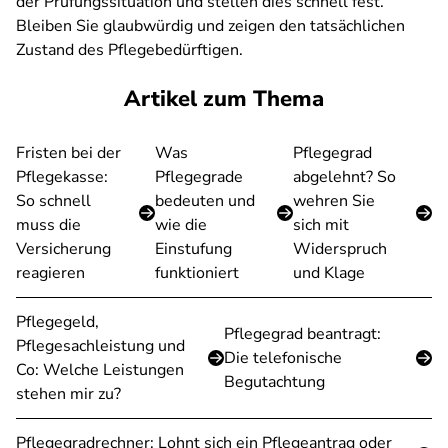
der Prüfungssituation und stellen dies schnell fest.
Bleiben Sie glaubwürdig und zeigen den tatsächlichen
Zustand des Pflegebedürftigen.
Artikel zum Thema
Fristen bei der
Was
Pflegegrad
Pflegekasse:
Pflegegrade
abgelehnt? So
So schnell
bedeuten und
wehren Sie
muss die
wie die
sich mit
Versicherung
Einstufung
Widerspruch
reagieren
funktioniert
und Klage
Pflegegeld,
Pflegegrad beantragt:
Pflegesachleistung und
Die telefonische
Co: Welche Leistungen
Begutachtung
stehen mir zu?
Pflegegradrechner: Lohnt sich ein Pflegeantrag oder