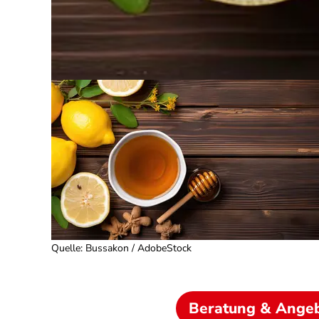
Quelle
:
Bussakon / AdobeStock
Beratung & Ange