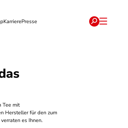
op
Karriere
Presse
e
Verträge
das
n Tee mit
 Hersteller für den zum
verraten es Ihnen.