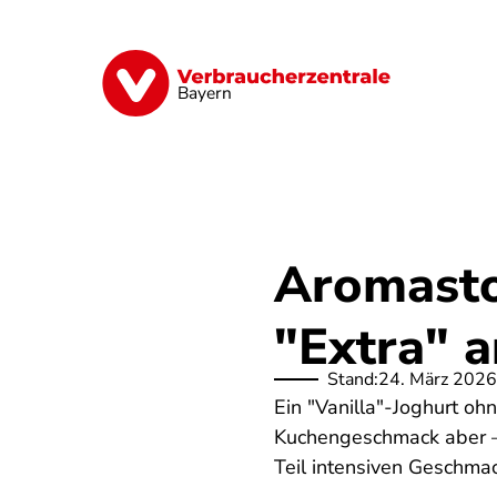
Direkt
zum
Inhalt
Finanzen
Digitales
Lebensmittel
Bayern
Aromasto
"Extra" 
Stand:
24. März 2026
Ein "Vanilla"-Joghurt oh
Kuchengeschmack aber –
Teil intensiven Geschmac