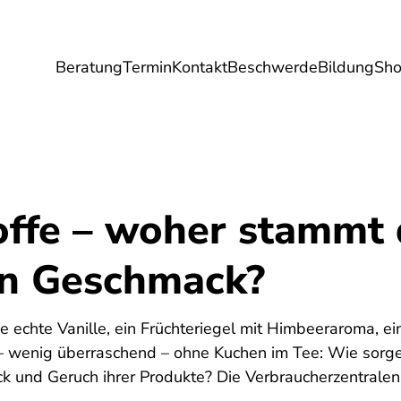
Beratung
Termin
Kontakt
Beschwerde
Bildung
Sh
Umwelt
Gesundheit
Energie
Reis
ffe – woher stammt 
an Geschmack?
ne echte Vanille, ein Früchteriegel mit Himbeeraroma, ei
 wenig überraschend – ohne Kuchen im Tee: Wie sorgen
k und Geruch ihrer Produkte? Die Verbraucherzentralen 