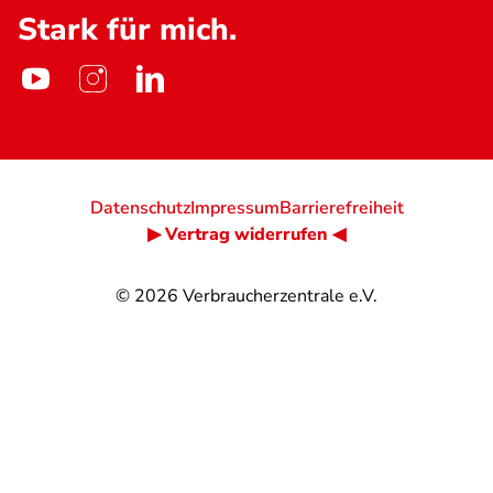
Stark für mich.
Datenschutz
Impressum
Barrierefreiheit
▶ Vertrag widerrufen ◀
© 2026
Verbraucherzentrale e.V.
@
@