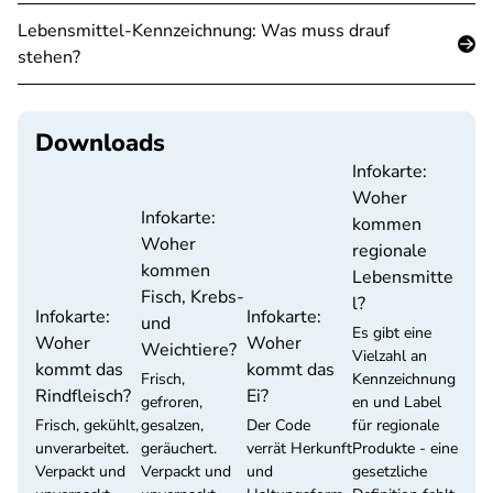
Lebensmittel-Kennzeichnung: Was muss drauf
stehen?
Downloads
Infokarte:
Woher
Infokarte:
kommen
Woher
regionale
kommen
Lebensmitte
Fisch, Krebs-
l?
Infokarte:
Infokarte:
und
Es gibt eine
Woher
Woher
Weichtiere?
Vielzahl an
kommt das
kommt das
Frisch,
Kennzeichnung
Rindfleisch?
Ei?
gefroren,
en und Label
Frisch, gekühlt,
gesalzen,
Der Code
für regionale
unverarbeitet.
geräuchert.
verrät Herkunft
Produkte - eine
Verpackt und
Verpackt und
und
gesetzliche