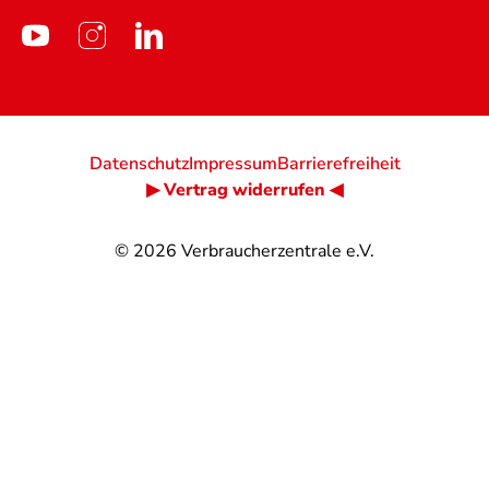
Datenschutz
Impressum
Barrierefreiheit
▶ Vertrag widerrufen ◀
© 2026
Verbraucherzentrale e.V.
@
@