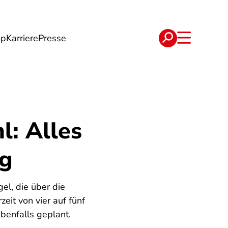
op
Karriere
Presse
e
Verträge
l: Alles
ng
el, die über die
eit von vier auf fünf
ebenfalls geplant.