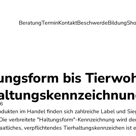
Beratung
Termin
Kontakt
Beschwerde
Bildung
Sh
Umwelt
Gesundheit
Energie
Reis
ungsform bis Tierwoh
haltungskennzeichnu
26
odukten im Handel finden sich zahlreiche Label und Sieg
 Die verbreitete "Haltungsform"-Kennzeichnung wird derz
aatliches, verpflichtendes Tierhaltungskennzeichen ist 