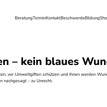
Beratung
Termin
Kontakt
Beschwerde
Bildung
Sh
Umwelt
Gesundheit
Energie
Reis
n – kein blaues Wun
ften, vor Umweltgiften schützen und ihnen werden Wun
n nachgesagt – zu Unrecht.