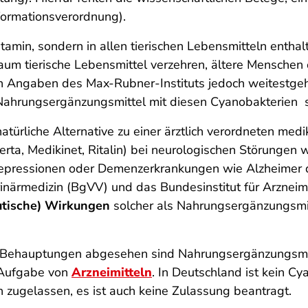
nformationsverordnung).
itamin, sondern in allen tierischen Lebensmitteln enthal
kaum tierische Lebensmittel verzehren, ältere Mensche
h Angaben des Max-Rubner-Instituts jedoch weitestgeh
ahrungsergänzungsmittel mit diesen Cyanobakterien s
ürliche Alternative zu einer ärztlich verordneten me
a, Medikinet, Ritalin) bei neurologischen Störungen 
pressionen oder Demenzerkrankungen wie Alzheimer dar
inärmedizin (BgVV) und das Bundesinstitut für Arzneim
eutische) Wirkungen
solcher als Nahrungsergänzungsm
 Behauptungen abgesehen sind Nahrungsergänzungsmitt
t Aufgabe von
Arzneimitteln
. In Deutschland ist kein Cy
 zugelassen, es ist auch keine Zulassung beantragt.