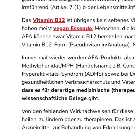
irreführend (Artikel 7 (1) b der Lebensmitteli
Das
Vitamin B12
ist übrigens kein seltenes V
haben meist
vegan Essende
, Menschen, die 
AFA können zwar Vitamin B12 herstellen, nac
Vitamin B12-Form (Pseudovitamin/Analoga). N
Immer mal wieder werden AFA-Produkte als nat
Methylphenidat/MPH (Handelsname z.B. Concert
Hyperaktivitäts-Syndrom (ADHS) sowie bei De
gesundheitlichen Verbraucherschutz und Veter
dass es für derartige medizinische (therap
wissenschaftliche Belege
gibt.
Von den fehlenden Wirknachweisen für diese
heilen, zu lindern oder zu therapieren. Das is
Arzneimittel zur Behandlung von Erkrankungen