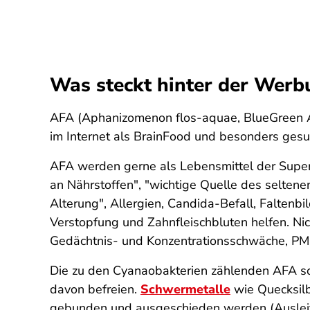
Was steckt hinter der Wer
AFA (Aphanizomenon flos-aquae, BlueGreen 
im Internet als BrainFood und besonders ges
AFA werden gerne als Lebensmittel der Superlat
an Nährstoffen", "wichtige Quelle des selten
Alterung", Allergien, Candida-Befall, Falte
Verstopfung und Zahnfleischbluten helfen. Ni
Gedächtnis- und Konzentrationsschwäche, PM
Die zu den Cyanaobakterien zählenden AFA so
davon befreien.
Schwermetalle
wie Quecksil
gebunden und ausgeschieden werden (Ausleitun