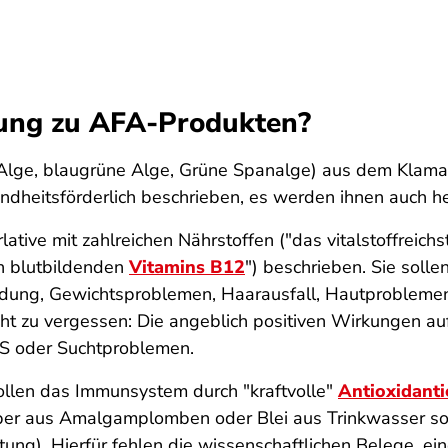
bung zu AFA-Produkten?
Alge, blaugrüne Alge, Grüne Spanalge) aus dem Klam
undheitsförderlich beschrieben, es werden ihnen auch 
ive mit zahlreichen Nährstoffen ("das vitalstoffreichst
en blutbildenden
Vitamins B12
") beschrieben. Sie soll
nbildung, Gewichtsproblemen, Haarausfall, Hautproble
cht zu vergessen: Die angeblich positiven Wirkungen au
S oder Suchtproblemen.
llen das Immunsystem durch "kraftvolle"
Antioxidanti
ber aus Amalgamplomben oder Blei aus Trinkwasser so
g). Hierfür fehlen die wissenschaftlichen Belege, ein