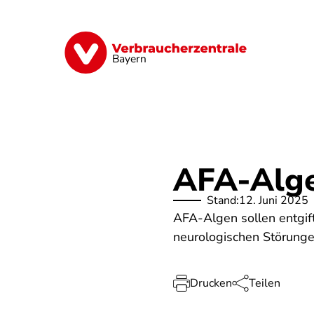
Direkt
zum
Inhalt
Finanzen
Digitales
Lebensmittel
Bayern
AFA-Alge
Stand:
12. Juni 2025
AFA-Algen sollen entgi
neurologischen Störunge
Drucken
Teilen