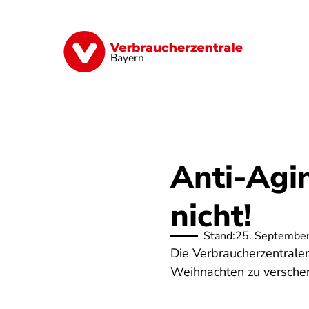
Direkt
zum
Inhalt
Finanzen
Digitales
Lebensmittel
Bayern
Anti-Agin
nicht!
Stand:
25. Septembe
Die Verbraucherzentrale
Weihnachten zu versche