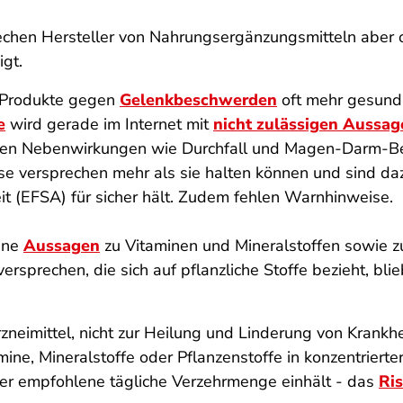
echen Hersteller von Nahrungsergänzungsmitteln aber o
gt.
s Produkte gegen
Gelenkbeschwerden
oft mehr gesundhe
e
wird gerade im Internet mit
nicht zulässigen Aussag
en Nebenwirkungen wie Durchfall und Magen-Darm-
 versprechen mehr als sie halten können und sind dazu
it (EFSA) für sicher hält. Zudem fehlen Warnhinweise.
ene
Aussagen
zu Vitaminen und Mineralstoffen sowie z
rsprechen, die sich auf pflanzliche Stoffe bezieht, bli
neimittel, nicht zur Heilung und Linderung von Krankh
amine, Mineralstoffe oder Pflanzenstoffe in konzentriert
ler empfohlene tägliche Verzehrmenge einhält - das
Ri