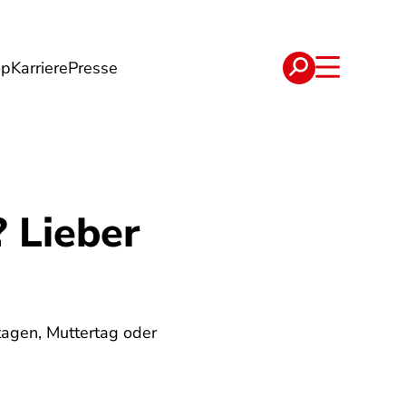
op
Karriere
Presse
e
Verträge
 Lieber
agen, Muttertag oder