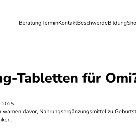
Beratung
Termin
Kontakt
Beschwerde
Bildung
Sh
Umwelt
Gesundheit
Energie
Reis
g-Tabletten für Omi?
r 2025
n warnen davor, Nahrungsergänzungsmittel zu Geburtst
nken.