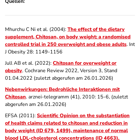
Quellen:
Mhurchu C Ni et al. (2004):
The effect of the dietary
supplement, Chitosan, on body weight: a randomised
controlled trial in 250 overweight and obese adults
. Int
J Obesity 28: 1149-1156
Jull AB et al. (2022):
Chitosan for overweight or
obesity
. Cochrane Review 2022, Version 3, Stand
01.04.2022 (zuletzt abgerufen am 26.01.2026)
Nebenwirkungen: Bedrohliche Interaktionen mit
Chitosan
. arznei-telegramm (41), 2010: 15-6, (zuletzt
abgerufen am 26.01.2026)
EFSA (2011):
Scientific Opinion on the substantiation
of health claims related to chitosan and reduction in
body weight (ID 679, 1499), maintenance of normal
blood LDL-cholesterol concentrations (ID 4663),