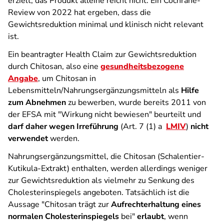
erzielt; das Produkt alleine reicht nicht. Ein Cochrane-
Review von 2022 hat ergeben, dass die
Gewichtsreduktion minimal und klinisch nicht relevant
ist.
Ein beantragter Health Claim zur Gewichtsreduktion
durch Chitosan, also eine
gesundheitsbezogene
Angabe
, um Chitosan in
Lebensmitteln/Nahrungsergänzungsmitteln als
Hilfe
zum Abnehmen
zu bewerben, wurde bereits 2011 von
der EFSA mit "Wirkung nicht bewiesen" beurteilt und
darf daher wegen Irreführung
(Art. 7 (1) a
LMIV
)
nicht
verwendet
werden.
Nahrungs­ergänzungs­mittel, die Chitosan (Schalentier-
Kutikula-Extrakt) enthalten, werden allerdings weniger
zur Gewichtsreduktion als vielmehr zu Senkung des
Cholesterin­spiegel­s angeboten. Tatsächlich ist die
Aussage "Chitosan trägt zur
Aufrechterhaltung eines
normalen Cholesterinspiegels
bei"
erlaubt
, wenn