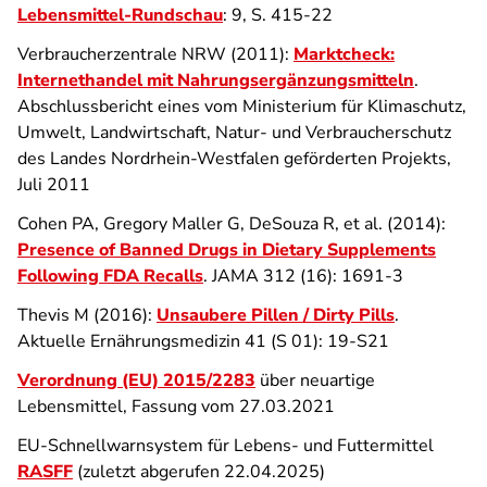
Lebensmittel-Rundschau
: 9, S. 415-22
Verbraucherzentrale NRW (2011):
Marktcheck:
Internethandel mit Nahrungsergänzungsmitteln
.
Abschlussbericht eines vom Ministerium für Klimaschutz,
Umwelt, Landwirtschaft, Natur- und Verbraucherschutz
des Landes Nordrhein-Westfalen geförderten Projekts,
Juli 2011
Cohen PA, Gregory Maller G, DeSouza R, et al. (2014):
Presence of Banned Drugs in Dietary Supplements
Following FDA Recalls
. JAMA 312 (16): 1691-3
Thevis M (2016):
Unsaubere Pillen / Dirty Pills
.
Aktuelle Ernährungsmedizin 41 (S 01): 19-S21
Verordnung (EU) 2015/2283
über neuartige
Lebensmittel, Fassung vom 27.03.2021
EU-Schnellwarnsystem für Lebens- und Futtermittel
RASFF
(zuletzt abgerufen 22.04.2025)