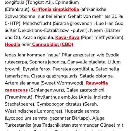
longifolia (Tongkat Ali), Epimedium
(Elfenkraut),
Griffonia simplicifolia
(afrikanische
Schwarzbohne, nur bei einem Gehalt von mehr als 3
0 %
5-HTP
), Mönchsfrucht (Siraitia grosvenorii, Luo Han Guo,
außer
Dekoktions-
Extrakt bzw. -pulver), Neem (Blätter
und Öl), Acacia rigidula,
Kava-Kava
(Piper methysticum),
Hoodia
oder
Cannabidiol (CBD)
.
Jedes Jahr kommen "neue" Pflanzenzutaten wie Evodia
rutaecarpa, Sophora japonica, Canavalia gladiata, Lilium
brownii, Eyryale ferox, Psoralea corglifolia, Selaginella
tamariscina, Cissus quadrangularis, Salacia oblonga,
Artemisia annua (Sweet Wormwood),
Rauwolfia
canescens
(Schlangenwurz), Calea zacatechichi
(Traumkraut), Phyllanthus emblica (Amla, Indische
Stachelbeere), Cymbopogon citratus (Sereh,
Westindisches Lemongras), Huperzia serrata
(Lycopodium serrata, gezahnter Bärlapp), Ajuga
Turkestanica (aus Tadschikistan stammender Günsel mit