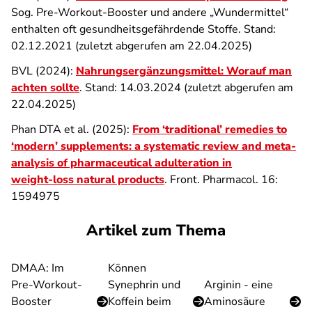
Sog. Pre-Workout-Booster und andere „Wundermittel“
enthalten oft gesundheitsgefährdende Stoffe. Stand:
02.12.2021 (zuletzt abgerufen am 22.04.2025)
BVL (2024):
Nahrungsergänzungsmittel: Worauf man
achten sollte
. Stand: 14.03.2024 (zuletzt abgerufen am
22.04.2025)
Phan DTA et al. (2025):
From ‘traditional’ remedies to
‘modern’ supplements: a systematic review and meta-
analysis of pharmaceutical adulteration in
weight-loss natural products
. Front. Pharmacol. 16:
1594975
Artikel zum Thema
DMAA: Im
Können
Pre-Workout-
Synephrin und
Arginin - eine
Booster
Koffein beim
Aminosäure