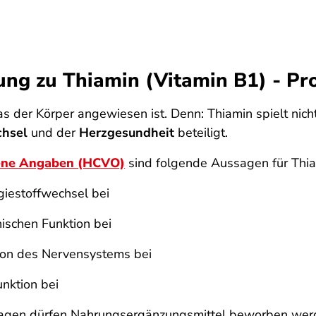
ung zu Thiamin (Vitamin B1) - Pr
as der Körper angewiesen ist. Denn: Thiamin spielt nich
chsel
und der
Herzgesundheit
beteiligt.
gene Angaben (HCVO)
sind folgende Aussagen für Thia
giestoffwechsel bei
hischen Funktion bei
tion des Nervensystems bei
unktion bei
sagen dürfen Nahrungsergänzungsmittel beworben werd