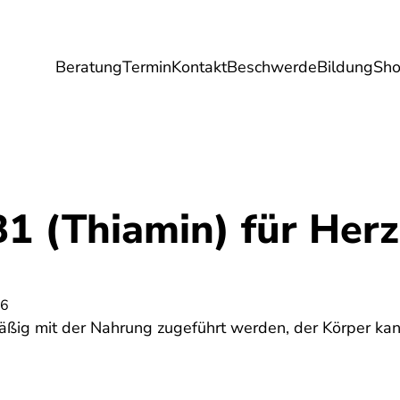
Beratung
Termin
Kontakt
Beschwerde
Bildung
Sh
Umwelt
Gesundheit
Energie
Reis
B1 (Thiamin) für Her
26
äßig mit der Nahrung zugeführt werden, der Körper ka