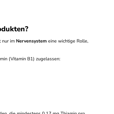
odukten?
t nur im
Nervensystem
eine wichtige Rolle,
min (Vitamin B1) zugelassen:
en, die mindestens 0,17 mg Thiamin pro