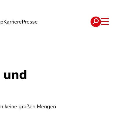
op
Karriere
Presse
e
Verträge
z und
nn keine großen Mengen