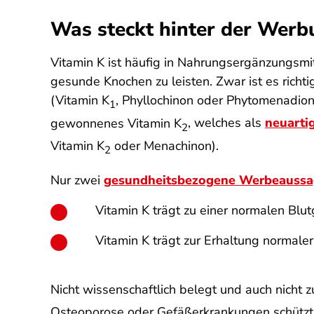
Was steckt hinter der Werb
Vitamin K ist häufig in Nahrungsergänzungsmi
gesunde Knochen zu leisten. Zwar ist es richtig
(Vitamin K
, Phyllochinon oder Phytomenadion
1
gewonnenes Vitamin K
, welches als
neuarti
2
Vitamin K
oder Menachinon).
2
Nur zwei
gesundheitsbezogene Werbeauss
Vitamin K trägt zu einer normalen Blu
Vitamin K trägt zur Erhaltung normale
Nicht wissenschaftlich belegt und auch nicht
Osteoporose oder Gefäßerkrankungen schützt.