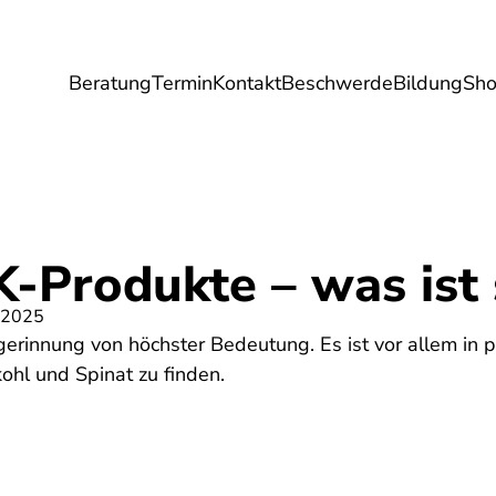
Beratung
Termin
Kontakt
Beschwerde
Bildung
Sh
Umwelt
Gesundheit
Energie
Reis
-Produkte – was ist 
 2025
tgerinnung von höchster Bedeutung. Es ist vor allem in p
ohl und Spinat zu finden.