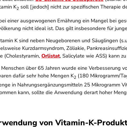
tamin K
soll [jedoch] nicht zur spezifischen Therapie
2
ei einer ausgewogenen Ernährung ein Mangel bei gesun
lkerung nicht ideal ist. Das gilt insbesondere für ju
itamin K sind neben Neugeborenen und Säuglingen (s.u.
lsweise Kurzdarmsyndrom, Zöliakie, Pankreasinsuffizie
e (Cholestyramin,
Orlistat
, Salicylate wie ASS) kann z
99 Menschen über 65 Jahren wurde eine Verbesserung v
 waren dafür sehr hohe Mengen K
(180 Mikrogramm/Tag)
2
enge in Nahrungsergänzungsmitteln 25 Mikrogramm Vita
men kann, sollte die Anwendung derart hoher Mengen
Verwendung von Vitamin-K-Produk