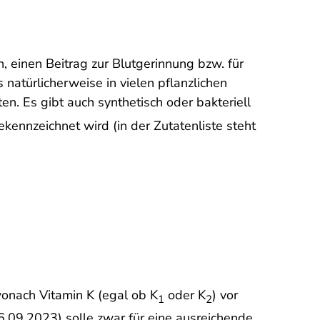
 einen Beitrag zur Blutgerinnung bzw. für
s natürlicherweise in vielen pflanzlichen
en. Es gibt auch synthetisch oder bakteriell
gekennzeichnet wird (in der Zutatenliste steht
wonach Vitamin K (egal ob K
oder K
) vor
1
2
6.09.2023) solle zwar für eine ausreichende