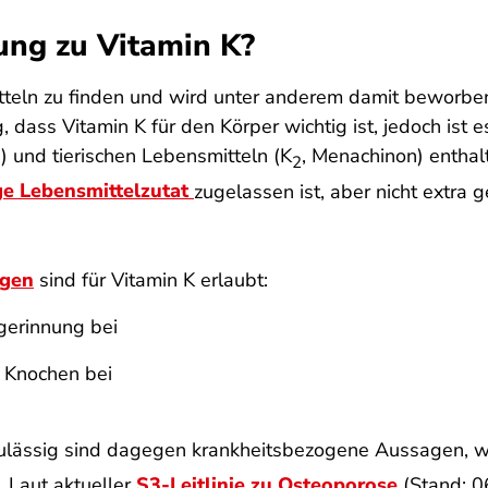
ung zu Vitamin K?
tteln zu finden und wird unter anderem damit beworben,
, dass Vitamin K für den Körper wichtig ist, jedoch ist e
) und tierischen Lebensmitteln (K
, Menachinon) enthalt
2
ge Lebensmittelzutat
zugelassen ist, aber nicht extra 
agen
sind für Vitamin K erlaubt:
tgerinnung bei
r Knochen bei
 zulässig sind dagegen krankheitsbezogene Aussagen, 
 Laut aktueller
S3-Leitlinie zu Osteoporose
(Stand: 0