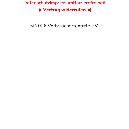
Datenschutz
Impressum
Barrierefreiheit
▶ Vertrag widerrufen ◀
© 2026
Verbraucherzentrale e.V.
@
@