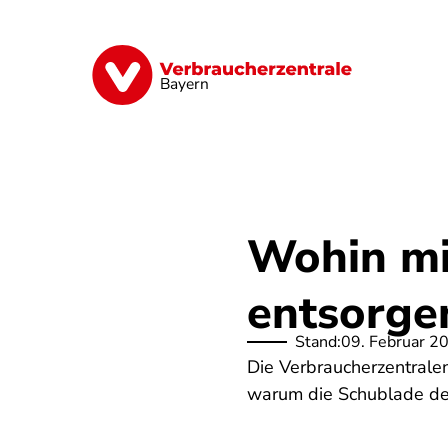
Direkt
zum
Inhalt
Finanzen
Digitales
Lebensmittel
Bayern
Wohin mi
entsorgen
Stand:
09. Februar 2
Die Verbraucherzentralen
warum die Schublade der 