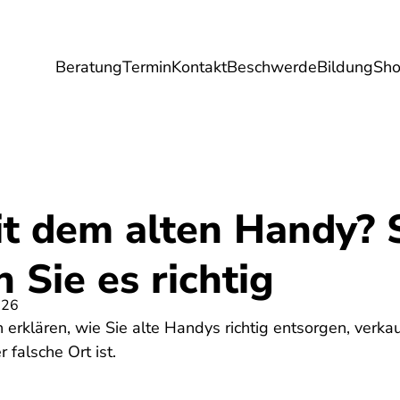
Beratung
Termin
Kontakt
Beschwerde
Bildung
Sh
Umwelt
Gesundheit
Energie
Reis
t dem alten Handy? 
 Sie es richtig
026
 erklären, wie Sie alte Handys richtig entsorgen, verk
falsche Ort ist.