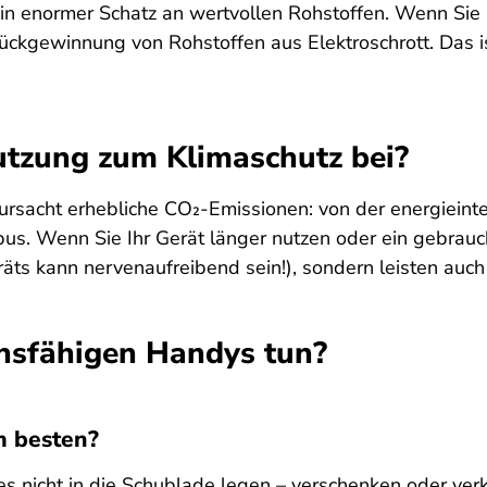
n enormer Schatz an wertvollen Rohstoffen. Wenn Sie Ih
ückgewinnung von Rohstoffen aus Elektroschrott. Das i
tzung zum Klimaschutz bei?
rsacht erhebliche CO₂-Emissionen: von der energieint
us. Wenn Sie Ihr Gerät länger nutzen oder ein gebrauc
räts kann nervenaufreibend sein!), sondern leisten auc
nsfähigen Handys tun?
m besten?
es nicht in die Schublade legen – verschenken oder verk