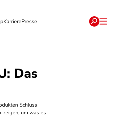
op
Karriere
Presse
e
Verträge
U: Das
rodukten Schluss
ir zeigen, um was es