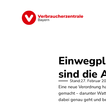
Direkt
zum
Inhalt
Finanzen
Digitales
Lebensmittel
Bayern
Einwegpla
sind die 
Stand:
27. Februar 2
Eine neue Verordnung ha
gemacht – darunter Watt
dabei genau geht und be