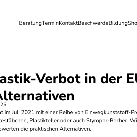
Beratung
Termin
Kontakt
Beschwerde
Bildung
Sh
Umwelt
Gesundheit
Energie
Reis
stik-Verbot in der E
Alternativen
025
t im Juli 2021 mit einer Reihe von Einwegkunststoff-P
estäbchen, Plastikteller oder auch Styropor-Becher. W
werten die praktischen Alternativen.