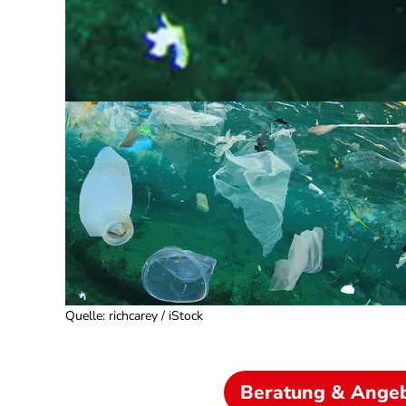
Quelle
:
richcarey / iStock
Beratung & Ange