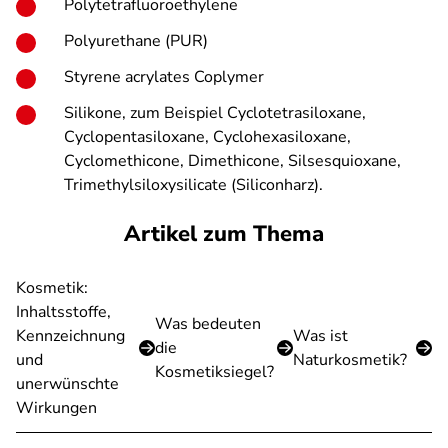
Polytetrafluoroethylene
Polyurethane (PUR)
Styrene acrylates Coplymer
Silikone, zum Beispiel Cyclotetrasiloxane,
Cyclopentasiloxane, Cyclohexasiloxane,
Cyclomethicone, Dimethicone, Silsesquioxane,
Trimethylsiloxysilicate (Siliconharz).
Artikel zum Thema
Kosmetik:
Inhaltsstoffe,
Was bedeuten
Kennzeichnung
Was ist
die
und
Naturkosmetik?
Kosmetiksiegel?
unerwünschte
Wirkungen