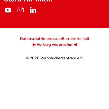
Datenschutz
Impressum
Barrierefreiheit
▶ Vertrag widerrufen ◀
© 2026
Verbraucherzentrale e.V.
@
@