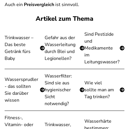
Auch ein
Preisvergleich
ist sinnvoll.
Artikel zum Thema
Sind Pestizide
Trinkwasser –
Gefahr aus der
und
Das beste
Wasserleitung
Medikamente
Getränk fürs
durch Blei und
im
Baby
Legionellen?
Leitungswasser?
Wasserfilter:
Wassersprudler
Sind sie aus
Wie viel
- das sollten
hygienischer
sollte man am
Sie darüber
Sicht
Tag trinken?
wissen
notwendig?
Fitness-,
Wasserhärte
Vitamin- oder
Trinkwasser,
bestimmen: