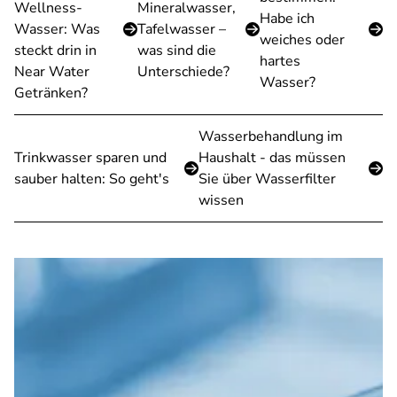
Wellness-
Mineralwasser,
Habe ich
Wasser: Was
Tafelwasser –
weiches oder
steckt drin in
was sind die
hartes
Near Water
Unterschiede?
Wasser?
Getränken?
Wasserbehandlung im
Trinkwasser sparen und
Haushalt - das müssen
sauber halten: So geht's
Sie über Wasserfilter
wissen