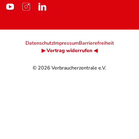
Datenschutz
Impressum
Barrierefreiheit
▶ Vertrag widerrufen ◀
© 2026
Verbraucherzentrale e.V.
@
@