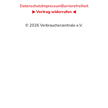
Datenschutz
Impressum
Barrierefreiheit
▶ Vertrag widerrufen ◀
© 2026
Verbraucherzentrale e.V.
@
@