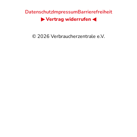
Datenschutz
Impressum
Barrierefreiheit
▶ Vertrag widerrufen ◀
© 2026
Verbraucherzentrale e.V.
@
@