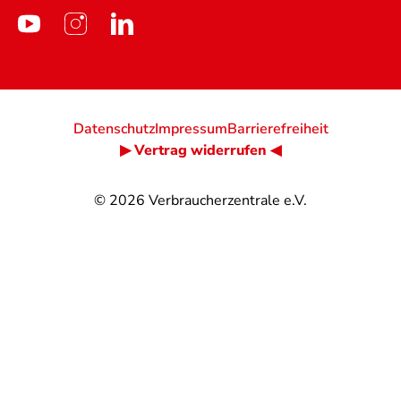
Datenschutz
Impressum
Barrierefreiheit
▶ Vertrag widerrufen ◀
© 2026
Verbraucherzentrale e.V.
@
@