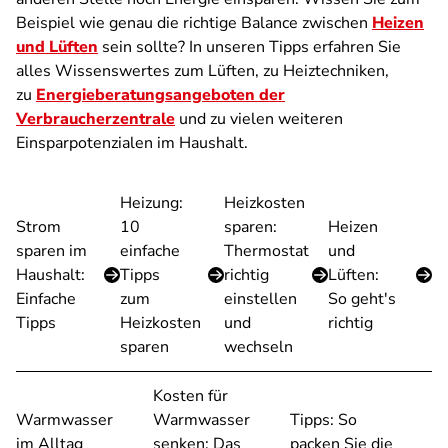
Beispiel wie genau die richtige Balance zwischen
Heizen
und Lüften
sein sollte? In unseren Tipps erfahren Sie
alles Wissenswertes zum Lüften, zu Heiztechniken,
zu
Energieberatungsangeboten der
Verbraucherzentrale
und zu vielen weiteren
Einsparpotenzialen im Haushalt.
Heizung:
Heizkosten
Strom
10
sparen:
Heizen
sparen im
einfache
Thermostat
und
Haushalt:
Tipps
richtig
Lüften:
Einfache
zum
einstellen
So geht's
Tipps
Heizkosten
und
richtig
sparen
wechseln
Kosten für
Warmwasser
Warmwasser
Tipps: So
im Alltag
senken: Das
packen Sie die