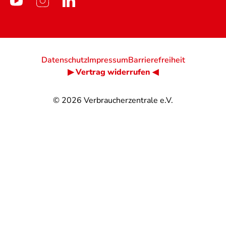
Datenschutz
Impressum
Barrierefreiheit
▶ Vertrag widerrufen ◀
© 2026
Verbraucherzentrale e.V.
@
@