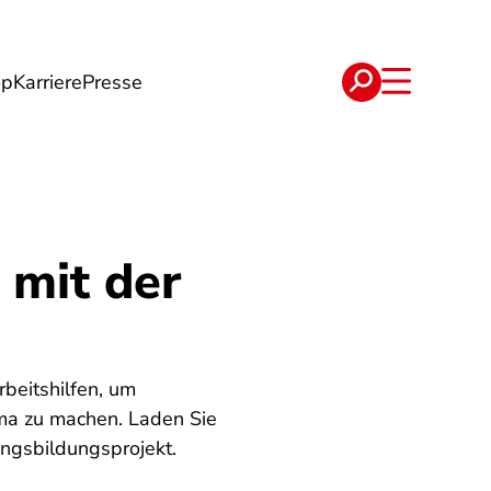
op
Karriere
Presse
e
Verträge
 mit der
beitshilfen, um
ema zu machen. Laden Sie
ungsbildungsprojekt.