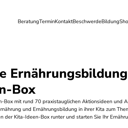
Beratung
Termin
Kontakt
Beschwerde
Bildung
Sh
Umwelt
Gesundheit
Energie
Reis
he Ernährungsbildung
en-Box
n-Box mit rund 70 praxistauglichen Aktionsideen und Ar
Ernährung und Ernährungsbildung in ihrer Kita zum Th
ten der Kita-Ideen-Box runter und starten Sie Ihr Ernähr