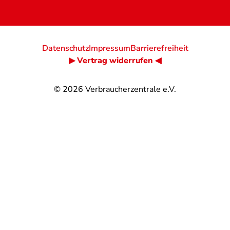
Datenschutz
Impressum
Barrierefreiheit
▶ Vertrag widerrufen ◀
© 2026
Verbraucherzentrale e.V.
@
@