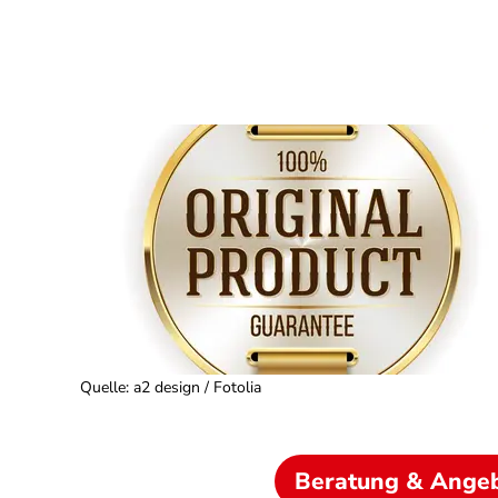
Quelle
:
a2 design / Fotolia
Beratung & Ange