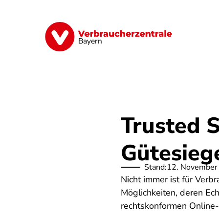
Direkt
zum
Inhalt
Finanzen
Digitales
Lebensmittel
Bayern
Trusted 
Gütesiege
Stand:
12. November
Nicht immer ist für Verb
Möglichkeiten, deren Ec
rechtskonformen Online-