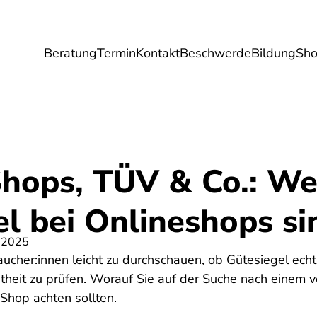
Beratung
Termin
Kontakt
Beschwerde
Bildung
Sh
Umwelt
Gesundheit
Energie
Reis
Shops, TÜV & Co.: We
l bei Onlineshops si
 2025
raucher:innen leicht zu durchschauen, ob Gütesiegel echt
htheit zu prüfen. Worauf Sie auf der Suche nach einem
Shop achten sollten.