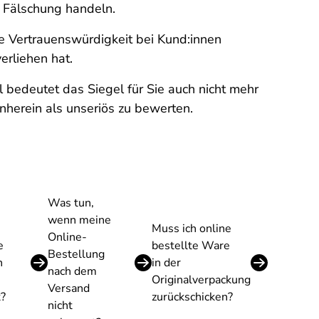
e Fälschung handeln.
re Vertrauenswürdigkeit bei Kund:innen
erliehen hat.
l bedeutet das Siegel für Sie auch nicht mehr
rnherein als unseriös zu bewerten.
Was tun,
wenn meine
Muss ich online
Online-
e
bestellte Ware
Bestellung
h
in der
nach dem
Originalverpackung
Versand
t?
zurückschicken?
nicht