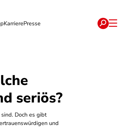
op
Karriere
Presse
e
Verträge
lche
nd seriös?
 sind. Doch es gibt
 vertrauenswürdigen und