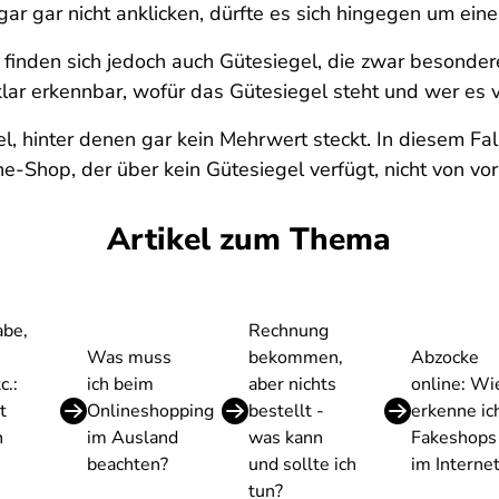
gar gar nicht anklicken, dürfte es sich hingegen um ein
 finden sich jedoch auch Gütesiegel, die zwar besonde
klar erkennbar, wofür das Gütesiegel steht und wer es v
l, hinter denen gar kein Mehrwert steckt. In diesem Fal
ine-Shop, der über kein Gütesiegel verfügt, nicht von vo
Artikel zum Thema
abe,
Rechnung
Was muss
bekommen,
Abzocke
c.:
ich beim
aber nichts
online: Wi
t
Onlineshopping
bestellt -
erkenne ic
n
im Ausland
was kann
Fakeshops
beachten?
und sollte ich
im Interne
tun?