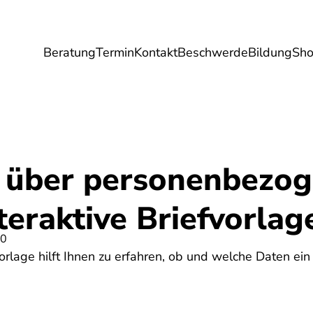
Beratung
Termin
Kontakt
Beschwerde
Bildung
Sh
Umwelt
Gesundheit
Energie
Reis
 über personenbezo
teraktive Briefvorlag
20
vorlage hilft Ihnen zu erfahren, ob und welche Daten e