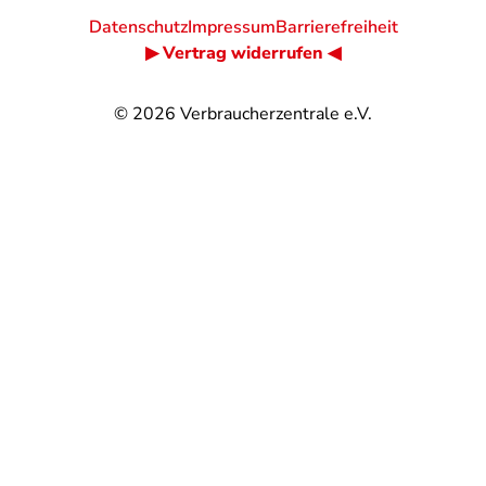
Datenschutz
Impressum
Barrierefreiheit
▶ Vertrag widerrufen ◀
© 2026
Verbraucherzentrale e.V.
@
@