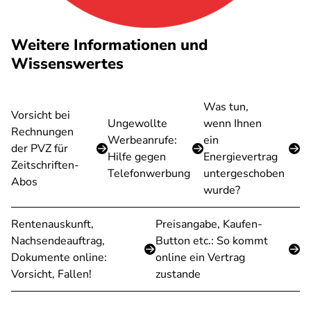
Weitere Informationen und
Wissenswertes
Was tun,
Vorsicht bei
Ungewollte
wenn Ihnen
Rechnungen
Werbeanrufe:
ein
der PVZ für
Hilfe gegen
Energievertrag
Zeitschriften-
Telefonwerbung
untergeschoben
Abos
wurde?
Rentenauskunft,
Preisangabe, Kaufen-
Nachsendeauftrag,
Button etc.: So kommt
Dokumente online:
online ein Vertrag
Vorsicht, Fallen!
zustande