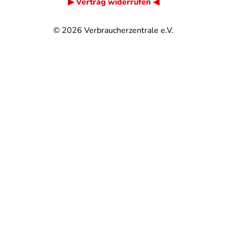
▶ Vertrag widerrufen ◀
© 2026
Verbraucherzentrale e.V.
@
@