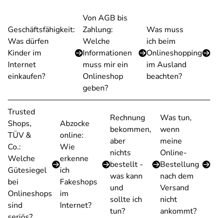
Von AGB bis
Geschäftsfähigkeit:
Zahlung:
Was muss
Was dürfen
Welche
ich beim
Kinder im
Informationen
Onlineshopping
Internet
muss mir ein
im Ausland
einkaufen?
Onlineshop
beachten?
geben?
Trusted
Rechnung
Was tun,
Shops,
Abzocke
bekommen,
wenn
TÜV &
online:
aber
meine
Co.:
Wie
nichts
Online-
Welche
erkenne
bestellt -
Bestellung
Gütesiegel
ich
was kann
nach dem
bei
Fakeshops
und
Versand
Onlineshops
im
sollte ich
nicht
sind
Internet?
tun?
ankommt?
seriös?