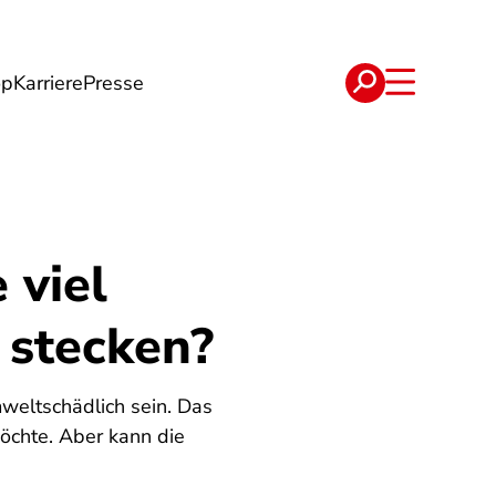
op
Karriere
Presse
e
Verträge
 viel
 stecken?
mweltschädlich sein. Das
möchte. Aber kann die