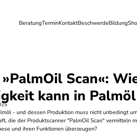
Beratung
Termin
Kontakt
Beschwerde
Bildung
Sh
Umwelt
Gesundheit
Energie
Reis
 »PalmOil Scan«: Wie
gkeit kann in Palmöl
025
Palmöl - und dessen Produktion muss nicht unbedingt u
aft, die der Produktscanner "PalmOil Scan" vermitteln 
These und ihren Funktionen überzeugen?