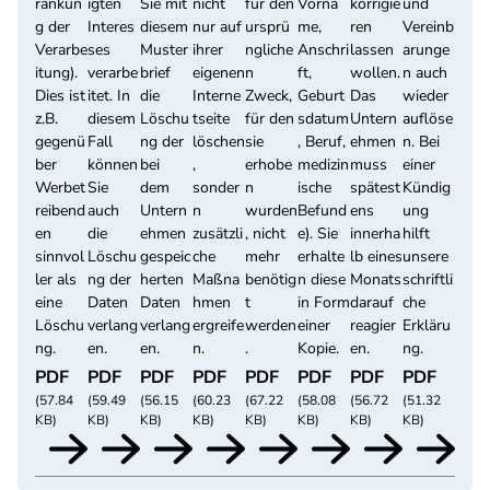
ränkun
igten
Sie mit
nicht
für den
Vorna
korrigie
und
g der
Interes
diesem
nur auf
ursprü
me,
ren
Vereinb
Verarbe
ses
Muster
ihrer
ngliche
Anschri
lassen
arunge
itung).
verarbe
brief
eigenen
n
ft,
wollen.
n auch
Dies ist
itet. In
die
Interne
Zweck,
Geburt
Das
wieder
z.B.
diesem
Löschu
tseite
für den
sdatum
Untern
auflöse
gegenü
Fall
ng der
löschen
sie
, Beruf,
ehmen
n. Bei
ber
können
bei
,
erhobe
medizin
muss
einer
Werbet
Sie
dem
sonder
n
ische
spätest
Kündig
reibend
auch
Untern
n
wurden
Befund
ens
ung
en
die
ehmen
zusätzli
, nicht
e). Sie
innerha
hilft
sinnvol
Löschu
gespeic
che
mehr
erhalte
lb eines
unsere
ler als
ng der
herten
Maßna
benötig
n diese
Monats
schriftli
eine
Daten
Daten
hmen
t
in Form
darauf
che
Löschu
verlang
verlang
ergreife
werden
einer
reagier
Erkläru
ng.
en.
en.
n.
.
Kopie.
en.
ng.
PDF
PDF
PDF
PDF
PDF
PDF
PDF
PDF
(57.84
(59.49
(56.15
(60.23
(67.22
(58.08
(56.72
(51.32
KB)
KB)
KB)
KB)
KB)
KB)
KB)
KB)