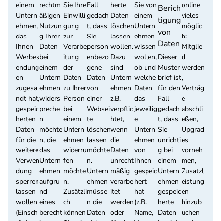
einem
rechtm
Sie Ihre
Fall
herte
Sie von
online
Berich
Untern
äßigen
Einwilli
gedach
Daten
einem
vieles
tigung
ehmen,
Nutzun
gung
t, dass
löschen
Untern
möglic
von
das
g Ihrer
zur
Sie
lassen
ehmen
h:
Daten
Ihnen
Daten
Verarbe
person
wollen.
wissen
Mitglie
Werbes
bei
itung
enbezo
Dazu
wollen,
Dieser
d
endung
einem
der
gene
sind
ob und
Muster
werden
en
Untern
Daten
Daten
Untern
welche
brief ist
,
zugesa
ehmen
zu Ihrer
von
ehmen
Daten
für den
Verträg
ndt hat,
widers
Person
einer
z.B.
das
Fall
e
gespeic
preche
bei
Websei
verpflic
jeweilig
gedach
abschli
herten
n
einem
te
htet,
e
t, dass
eßen,
Daten
möchte
Untern
löschen
wenn
Untern
Sie
Upgrad
für die
n, die
ehmen
lassen
die
ehmen
unrichti
es
weitere
das
widerru
möchte
Daten
von
g bei
vorneh
Verwen
Untern
fen
n.
unrecht
Ihnen
einem
men,
dung
ehmen
möchte
Untern
mäßig
gespeic
Untern
Zusatzl
sperren
aufgru
n.
ehmen
verarbe
hert
ehmen
eistung
lassen
nd
Zusätzli
müsse
itet
hat
gespeic
en
wollen
eines
ch
n die
werden
(z.B.
herte
hinzub
(Einsch
berecht
können
Daten
oder
Name,
Daten
uchen