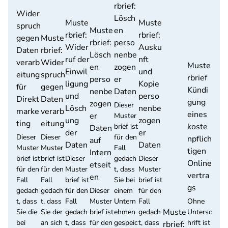
rbrief:
Wider
Lösch
Muste
Muste
spruch
Muste
en
rbrief:
rbrief:
gegen
Muste
rbrief:
perso
Wider
Ausku
Daten
rbrief:
Lösch
nenbe
ruf der
nft
verarb
Wider
Muste
en
zogen
Einwil
und
eitung
spruch
rbrief
perso
er
ligung
Kopie
für
gegen
Kündi
nenbe
Daten
und
perso
Direkt
Daten
gung
zogen
Dieser
Lösch
nenbe
marke
verarb
eines
er
Muster
ung
zogen
ting
eitung
koste
brief ist
Daten
der
er
Dieser
Dieser
für den
npflich
auf
Daten
Daten
Muster
Muster
Fall
tigen
Intern
brief ist
brief ist
Dieser
gedach
Dieser
Online
etseit
für den
für den
Muster
t, dass
Muster
vertra
en
Fall
Fall
brief ist
Sie bei
brief ist
gs
gedach
gedach
für den
Dieser
einem
für den
t, dass
t, dass
Fall
Muster
Untern
Fall
Ohne
Muste
Sie die
Sie der
gedach
brief ist
ehmen
gedach
Untersc
bei
an sich
t, dass
für den
gespeic
t, dass
hrift ist
rbrief: