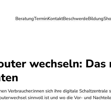
Beratung
Termin
Kontakt
Beschwerde
Bildung
Sh
Umwelt
Gesundheit
Energie
Reis
router wechseln: Das
hten
en Verbraucher:innen sich ihre digitale Schaltzentrale 
outerwechsel sinnvoll ist und wo die Vor- und Nachteile