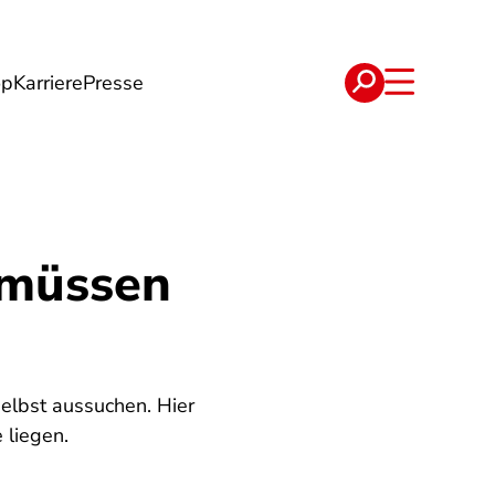
op
Karriere
Presse
e
Verträge
 müssen
selbst aussuchen. Hier
 liegen.