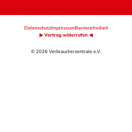
Datenschutz
Impressum
Barrierefreiheit
▶ Vertrag widerrufen ◀
© 2026
Verbraucherzentrale e.V.
@
@